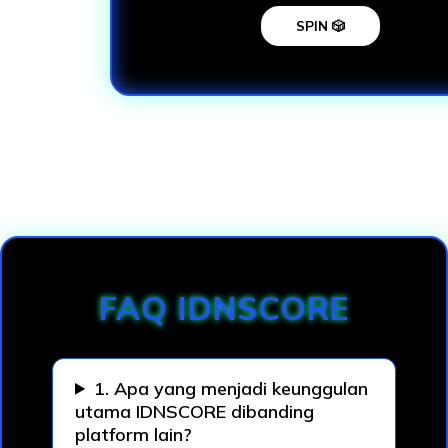
SPIN 🎲
Loading...
FAQ IDNSCORE
1. Apa yang menjadi keunggulan
utama IDNSCORE dibanding
platform lain?