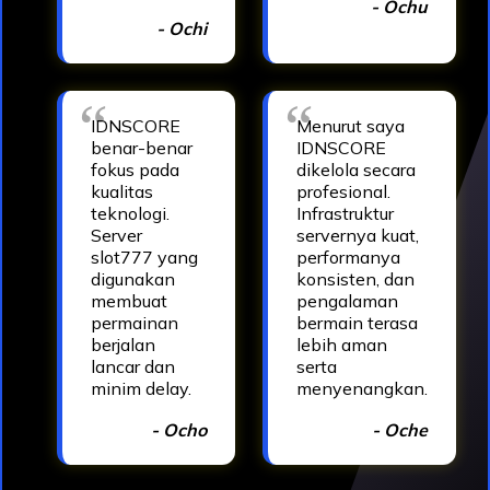
- Ochu
- Ochi
IDNSCORE
Menurut saya
benar-benar
IDNSCORE
fokus pada
dikelola secara
kualitas
profesional.
teknologi.
Infrastruktur
Server
servernya kuat,
slot777 yang
performanya
digunakan
konsisten, dan
membuat
pengalaman
permainan
bermain terasa
berjalan
lebih aman
lancar dan
serta
minim delay.
menyenangkan.
- Ocho
- Oche