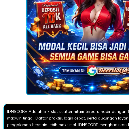
IDNSCORE Adalah link slot scatter hitam terbaru hadir dengan 
maxwin tinggi. Daftar praktis, login cepat, serta dukungan laya
pengalaman bermain lebih maksimal. IDNSCORE menghadirkan lin