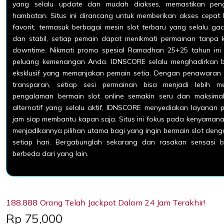
yang selalu update dan mudah diakses, memastikan pen
hambatan. Situs ini dirancang untuk memberikan akses cepat
favorit, termasuk berbagai mesin slot terbaru yang selalu g
dan stabil, setiap pemain dapat menikmati permainan tanpa
downtime. Nikmati promo spesial Ramadhan 25+25 tahun ini
peluang kemenangan Anda. IDNSCORE selalu menghadirkan b
eksklusif yang memanjakan pemain setia. Dengan penawaran
transparan, setiap sesi permainan bisa menjadi lebih 
pengalaman bermain slot online semakin seru dan maksimal
alternatif yang selalu aktif, IDNSCORE menyediakan layanan 
jam siap membantu kapan saja. Situs ini fokus pada kenyama
menjadikannya pilihan utama bagi yang ingin bermain slot den
setiap hari. Bergabunglah sekarang dan rasakan sensasi b
berbeda dari yang lain.
188.888 Orang Telah Jackpot Dalam 24 Jam Terakhir!
Price:
Rp 75,000